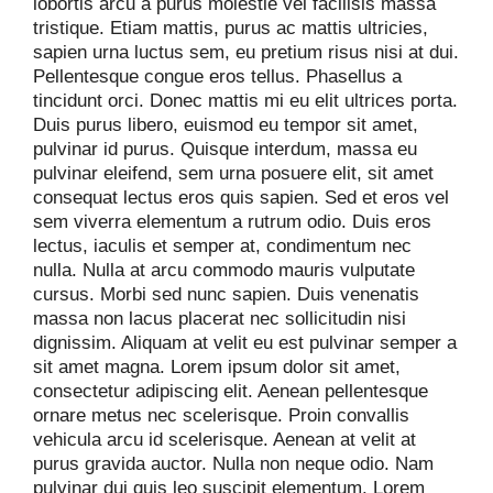
lobortis arcu a purus molestie vel facilisis massa
tristique. Etiam mattis, purus ac mattis ultricies,
sapien urna luctus sem, eu pretium risus nisi at dui.
Pellentesque congue eros tellus. Phasellus a
tincidunt orci. Donec mattis mi eu elit ultrices porta.
Duis purus libero, euismod eu tempor sit amet,
pulvinar id purus. Quisque interdum, massa eu
pulvinar eleifend, sem urna posuere elit, sit amet
consequat lectus eros quis sapien. Sed et eros vel
sem viverra elementum a rutrum odio. Duis eros
lectus, iaculis et semper at, condimentum nec
nulla. Nulla at arcu commodo mauris vulputate
cursus. Morbi sed nunc sapien. Duis venenatis
massa non lacus placerat nec sollicitudin nisi
dignissim. Aliquam at velit eu est pulvinar semper a
sit amet magna. Lorem ipsum dolor sit amet,
consectetur adipiscing elit. Aenean pellentesque
ornare metus nec scelerisque. Proin convallis
vehicula arcu id scelerisque. Aenean at velit at
purus gravida auctor. Nulla non neque odio. Nam
pulvinar dui quis leo suscipit elementum. Lorem