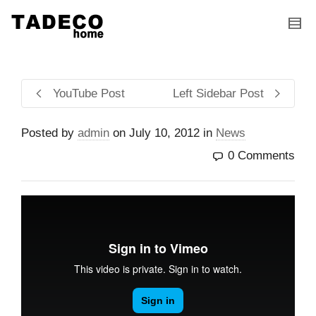
I'm looking for
product
in a size
size
.
Show me the
colour
items.
YouTube Post
Left Sidebar Post
Super Search
Posted by
admin
on
July 10, 2012
in
News
0 Comments