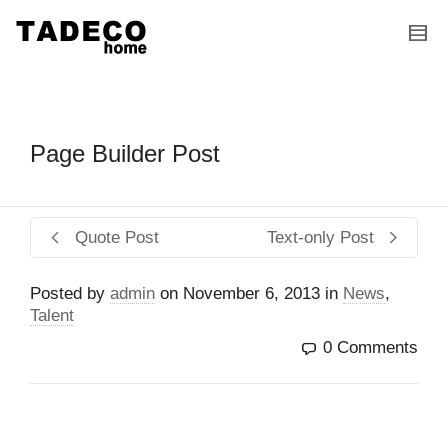
I'm looking for
product
in a size
size
.
Show me the
colour
items.
Super Search
Page Builder Post
Quote Post
Text-only Post
Posted by
admin
on
November 6, 2013
in
News
,
Talent
0 Comments